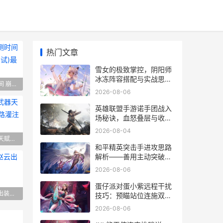
热门文章
雪女的极致掌控，阴阳师
冰冻阵容搭配与实战思路
崩坏：因缘精灵首测时间 崩坏:因缘精灵(结缘测试)最新更新内容
揭秘篇
2026-08-06
英雄联盟手游诺手团战入
场秘诀，血怒叠层与收割
时机
2026-08-04
流放之路降临主线武器天赋点获取位置 流放之路灌注的降临之地
和平精英突击手进攻思路
解析——善用主动突破奠
定战队节奏根基
2026-08-06
蛋仔派对蛋小紫远程干扰
武器天赋点获取位置 流放之路灌注的降临之地
# 王者荣耀：最新赵云出装深度解析
技巧：预瞄站位连施双重
反打法
2026-08-06