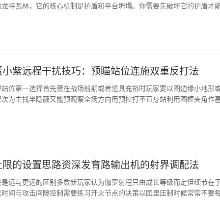
魔龙特瓦林，它的核心机制是护盾和平台坍塌。你需要先破坏它的护盾才
注意场地上不断碎裂的平台，及时切...
蛋小紫远程干扰技巧：预瞄站位连施双重反打法
解站位第一选择首先蛋在战场前期或者道具充裕时玩家要以图边缘小地形
架次为主找半隐蔽又能预观察全场方向用预控打不直身站利用图框夹角作
地方再用干扰触发例如炸...
上限的设置思路资深发育路输出机的射界调配法
关是远与更远的区别多数新玩家认为伽罗射程只由成长等级而定但细节在
续时间与攻击间隔控制需要练习开火节点的决策以团里压制时候常常不要
能继续射位扩展远程威慑...