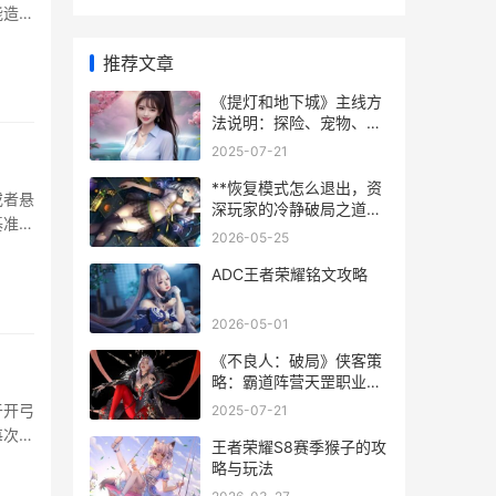
能造成
推荐文章
《提灯和地下城》主线方
法说明：探险、宠物、装
备系统详细解答 提灯与地
2025-07-21
下城的彩蛋
**恢复模式怎么退出，资
或者悬
深玩家的冷静破局之道，
基准提
副标题，当虚拟困境照进
2026-05-25
现实智慧**
ADC王者荣耀铭文攻略
2026-05-01
《不良人：破局》侠客策
略：霸道阵营天罡职业
「袁天罡」配装策略 不良
于开弓
2025-07-21
人破局天师张子凡阵容
每次补
王者荣耀S8赛季猴子的攻
略与玩法