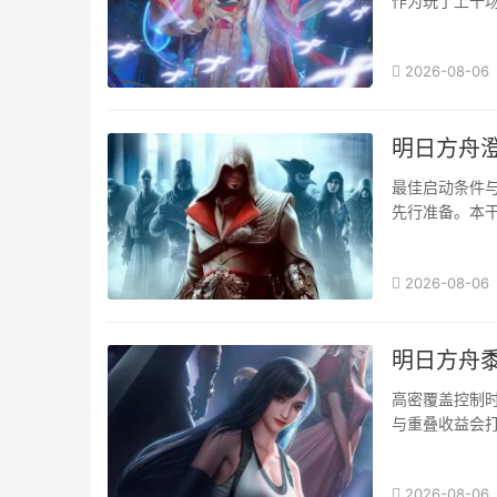
作为玩了上千场
人后会减少冷却
2026-08-06
明日方舟澄
最佳启动条件
先行准备。本
法起摆先择地图
2026-08-06
明日方舟
高密覆盖控制
与重叠收益会
触发条件。护甲
2026-08-06