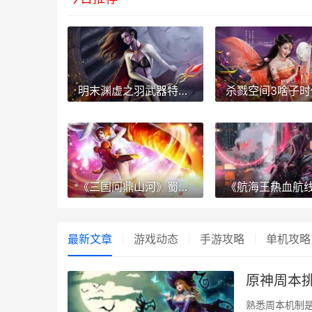
明末渊虚之羽武器特性是啥子意思 明末渊虚之羽武器怎么升级
《三国问鼎山河》蜀国神魔阵型组合 三国问鼎山河兑换码
最新文章
游戏动态
手游攻略
单机攻略
原神周本挑
熟悉周本机制是