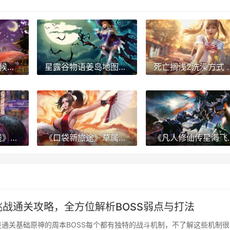
杀戮空间3啥子时候上线 杀戮空间3会出么
星露谷物语姜岛地图策略 星露谷物语姜岛博物馆
死亡搁浅2洗澡方式 
《航海王热血航线》「鬼岛决战·基德」实战连招策略 航海王热血航线怎么切换账号登录
《口袋新旅途》草属性幻兽策略：属性特色、攻防弱点、代表性幻兽 口袋新旅途官网
《凡人修仙传星海飞驰》主角养成策略
战通关攻略，全方位解析BOSS弱点与打法
通关基础原神的周本BOSS每个都有独特的战斗机制，不了解这些机制很