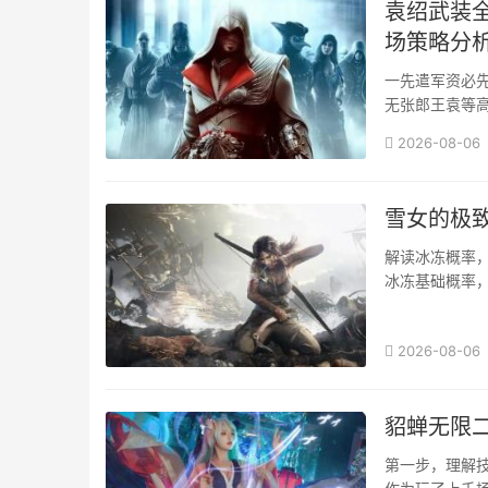
袁绍武装全
场策略分
一先遣军资必
无张郎王袁等
势必动用两次连
2026-08-06
雪女的极
解读冰冻概率
冰冻基础概率
每下至少百分之
2026-08-06
貂蝉无限
第一步，理解