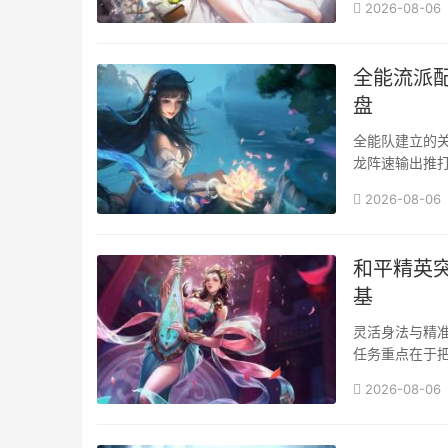
2026-08-06
全能流派
盘
全能队建立的
龙阵速输出推
速铺垫如果你之
2026-08-06
和平精英
基
灵活身法与精
任务重点在于
误导对战中的反
2026-08-06