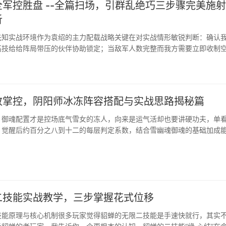
军控胜盘 --全篇扫场，引群乱绝巧三步骤完美施
析
先知实战环境作为袁绍的主力配载战略关键在对实战情形敏锐判断：确认
高技给给阵局带压的伙伴协助锁定；当敌军人数完整而我方需要立即收制
续射出确保战前压制率:先手...
致掌控，阴阳师冰冻阵容搭配与实战思路揭秘篇
，御魂配置才是控场底气雪女的冻人，向来是运气活却也要讲硬功夫，单
，觉醒后约百分之八到十二的每层判定系数，结合雪幽魂御魂的基础加成
三十五左右的硬直覆盖率。想靠一次...
二技能实战教学，三步掌握花式位移
技能原理与核心机制很多玩家觉得貂蝉的无限二技能是手速快就行，其实