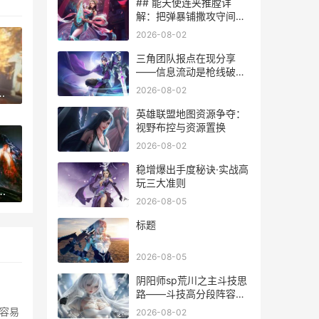
## 能天使连夹推膛详
解：把弹暴铺撒攻守间的
节奏博弈-精通时间点的调
2026-08-02
整与干将站位触发爆发流
秘
三角团队报点在现分享
——信息流动是枪线破发
的武器内核通信小队节点
2026-08-02
死亡搁浅洗澡的那个仪器
规划点
英雄联盟地图资源争夺：
视野布控与资源置换
2026-08-02
稳增爆出手度秘诀·实战高
玩三大准则
：修仙养成系统详细解答 凡人修仙传星宫大长老金魁结局
2026-08-05
标题
2026-08-05
阴阳师sp荒川之主斗技思
路——斗技高分段阵容搭
配与操作细节
容易
2026-08-02