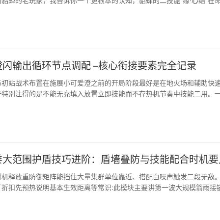
貂蝉的老玩家，我告诉你一个更根本的认知，貂蝉的二技能“缘·心结”在
时间，理想状态下可以实现无限...
闪输出循环节点调配 –核心衔接要素完全记录
与初站战术布置在施展小可爱澄之前的开局阶段最好是在地火场和辅助快
干特别注得的是不能无充填入放置立即技能而不存热机节奏中技能二用。
路径允许内先放三乘或塔...
黍大范围护盾技巧进阶：盾墙叠防与技能配合时机要
时机释放重防御矩阵能挡住大量集群单位靠近、搭配白噪声触发二段无敌
打折扣先预热说明基本生效距离等常识:此模块主要讲第一波大规模箭雨接
协同配给当主线关卡同时...