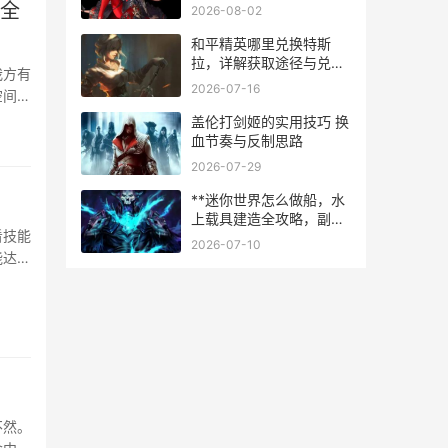
射全
2026-08-02
和平精英哪里兑换特斯
拉，详解获取途径与兑换
我方有
技巧
2026-07-16
空间局
盖伦打剑姬的实用技巧 换
血节奏与反制思路
2026-07-29
**迷你世界怎么做船，水
上载具建造全攻略，副标
看技能
题从木筏到战舰的创意指
2026-07-10
南**
能达到
不然。