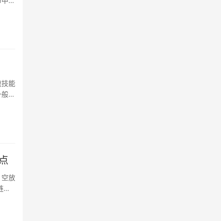
命中敌
速技能
一般手
点
。空放
链群