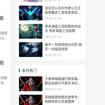
2026-03-27
该该怎么办办作者认为王
者荣耀这个游戏里高效团
战
复
2026-03-26
明末渊虚之羽前期如何加
点 明末渊虚之羽前瞻
里围绕
2025-07-21
制与提
破天一剑官网地址同享 破
天一剑端游官网
2025-07-21
根
本月热门
抗突破
王者荣耀最强打野英雄，
以有效
野区权柄与节奏艺术的化
身
2026-07-16
英雄联盟地图资源争夺：
视野布控与资源置换