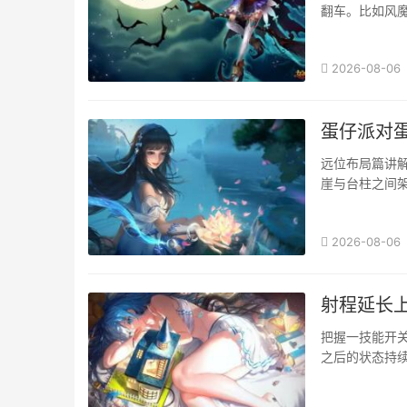
翻车。比如风
有效伤害，同时
2026-08-06
蛋仔派对
远位布局篇讲
崖与台柱之间
前看可能跑来的
2026-08-06
射程延长
把握一技能开
之后的状态持
塔最后一支普就