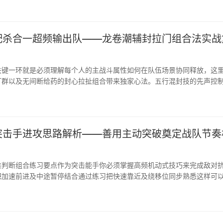
配杀合一超频输出队——龙卷潮辅封拉门组合法实战
关键一环就是必须理解每个人的主战斗属性如何在队伍场景协同释放，这
打群以及无间断给药的封心拉扯组合带来独家心法。五行混封技的先声控
前偏向靠门派孤点攻却老是...
突击手进攻思路解析——善用主动突破奠定战队节奏
准判断组合练习要点作为突击能手你必须掌握高频机动式技巧来完成敌对
把加速前进及中途暂停结合通过练习把快速靠近及绕移位同步熟悉这样可
应路径当你遇到持久的贴...